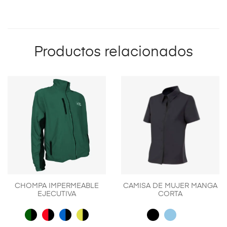
Productos relacionados
CHOMPA IMPERMEABLE
CAMISA DE MUJER MANGA
EJECUTIVA
CORTA
Este
Es
producto
pr