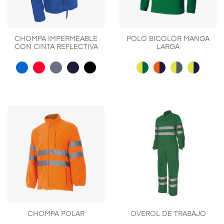
CHOMPA IMPERMEABLE
POLO BICOLOR MANGA
CON CINTA REFLECTIVA
LARGA
Este
Es
producto
pr
tiene
ti
múltiples
mú
variantes.
va
Las
La
opciones
op
se
se
pueden
p
elegir
el
en
en
la
la
página
pá
CHOMPA POLAR
OVEROL DE TRABAJO
de
d