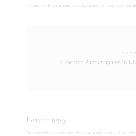
07-
Nullam non tortor massa. Proin ligula leo, hendrerit quis tinci
05T02:23:52-
05:00
in
Fashion
NEXT POS
8 Fashion Photographers in U
Leave a reply
Tu dirección de correo electrónico no será publicada.
Los campo