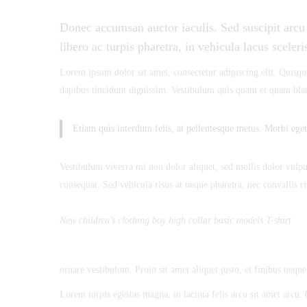
Donec accumsan auctor iaculis. Sed suscipit arcu 
Soft
libero ac turpis pharetra, in vehicula lacus sceler
Cotton
Lorem ipsum dolor sit amet, consectetur adipiscing elit. Quisque
Mix
dapibus tincidunt dignissim. Vestibulum quis quam et quam bland
Weave
Turtleneck
Etiam quis interdum felis, at pellentesque metus. Morbi eget 
Vestibulum viverra mi non dolor aliquet, sed mollis dolor vulputa
consequat. Sed vehicula risus at neque pharetra, nec convallis ri
16
New children’s clothing boy high collar basic models T-shirt
de
agosto
de
ornare vestibulum. Proin sit amet aliquet justo, et finibus neque
2018
Lorem turpis egestas magna, in lacinia felis arcu sit amet arcu. 
2018-