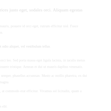
ices justo eget, sodales orci. Aliquam egestas
auris, posuere id orci eget, rutrum efficitur nisl. Fusce
um.
 odio aliquet, vel vestibulum tellus.
rci leo. Sed porta massa eget ligula lacinia, in iaculis metus
posuere tristique. Aenean et dui ut mauris dapibus venenatis.
semper, phasellus accumsan. Musto ac mollis pharetra, ex dui
 magna.
, at commodo erat efficitur. Vivamus sol licitudin, quam a
 elit.