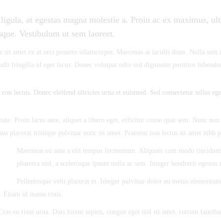
ligula, at egestas magna molestie a. Proin ac ex maximus, ultr
isque. Vestibulum ut sem laoreet.
 sit amet ex at orci posuere ullamcorper. Maecenas at iaculis diam. Nulla sem m
it fringilla id eget lacus. Donec volutpat odio sed dignissim porttitor bibend
con lectus. Donec eleifend ultricies urna et euismod. Sed consectetur tellus eget
te. Proin lacus ante, aliquet a libero eget, efficitur conse quat sem. Nunc non o
sus placerat tristique pulvinar nunc sit amet. Praesent non lectus sit amet nibh 
Maecenas eu ante a elit tempus fermentum. Aliquam com modo tincidunt 
pharetra nisl, a scelerisque ipsum nulla ac sem. Integer hendrerit egestas
Pellentesque velit placerat et. Integer pulvinar dolor eu metus elementum
. Etiam id massa risus.
Cras eu risus urna. Duis lorem sapien, congue eget nisl sit amet, rutrum faucibus